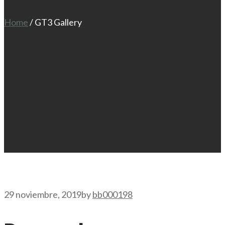
Home
/
GT3 Gallery
29 noviembre, 2019
by
bb000198